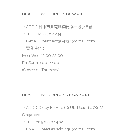
BEATTIE WEDDING．TAIWAN
．ADD：
台中市北屯區崇德路一段548號
．TEL：
04 2238 4234
．E-mail：
beattie22384234@gmail.com
．營業時間：
Mon-Wed 13:00-22:00
Fri-Sun 10:00-22:00
(Closed on Thursday)
BEATTIE WEDDING．SINGAPORE
．ADD：Oxley BizHub 69 Ubi Road 1 #09-32,
Singapore
．TEL：
+65 8226 1468
．EMAIL：
beattiewedding8@gmail.com