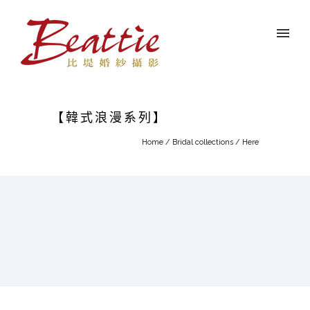
【韓式浪漫系列】
Home
/
Bridal collections
/ Here