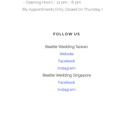
．Opening Hours：12 pm – 8 pm
(By Appointments Only, Closed On Thursday )
FOLLOW US
Beattie Wedding Taiwan
Website
Facebook
Instagram
Beattie Wedding Singapore
Facebook
Instagram